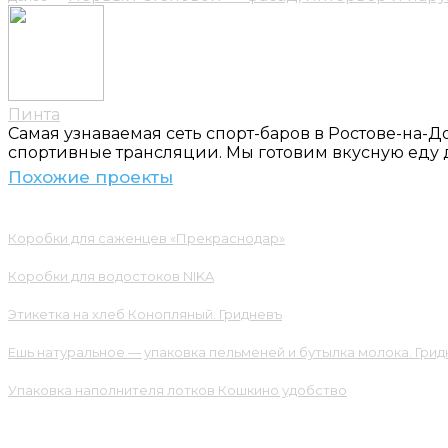
Пинта
Самая узнаваемая сеть спорт-баров в Ростове-на-
спортивные трансляции. Мы готовим вкусную еду 
Похожие проекты
Коробки для саженцев «Прекраснодар»
Коробки для водостоков NIKA
Этикетка на хлеб Конопляный. Гридневъ
Ешь натуральное — упаковка пельменей и бутылка молока. Гри
Упаковка наполнителя лотков Кошкино удобство