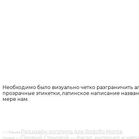
Необходимо было визуально четко разграничить а
прозрачные этикетки, латинское написание назва
мере нам.
Редизайн логотипа для Rodolfo Monte
Первый Стеновой — фасад, интерьер и нар