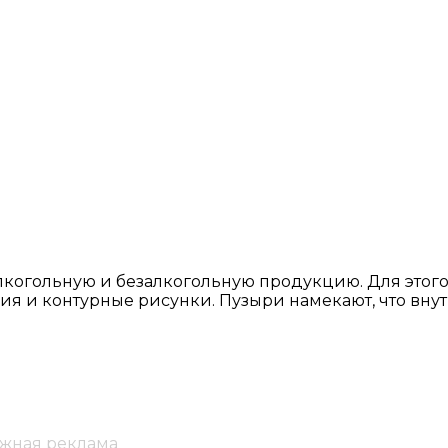
лкогольную и безалкогольную продукцию. Для этог
ния и контурные рисунки. Пузыри намекают, что вн
ужная реклама