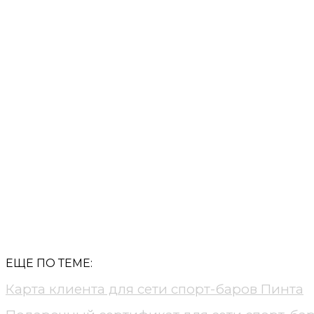
АДРЕС
ЗА
Ростов-на-Дону,
hel
ул. Нагорная, 2а
ЕЩЕ ПО ТЕМЕ:
Карта клиента для сети спорт-баров Пинта