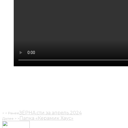
ЗЁРНА.сти за апрель.2024
Папка «Керамик Хаус»