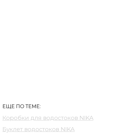
АДРЕС
ЗА
Ростов-на-Дону,
hel
ул. Нагорная, 2а
ЕЩЕ ПО ТЕМЕ:
Коробки для водостоков NIKA
Буклет водостоков NIKA