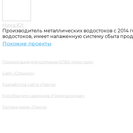
Ника Юг
Производитель металлических водостоков с 2014 
водостоков, имеет налаженную систему сбыта про
Похожие проекты
Презентация для компании КЛВЗ «Кристалл»
Сайт «Спеццио»
Разработка сайта «Пинта»
Коробки для саженцев «Прекраснодар»
Летнее меню «Пинта»