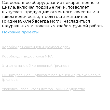
Современное оборудование пекарен полного
цикла, включая подовые печи, позволяет
выпускать продукцию отменного качества и в
таком количестве, чтобы гости магазинов
Гридневъ-Хлеб всегда могли насладиться
натуральным и полезным хлебом ручной работы
Похожие проекты
Коробки для саженцев «Прекраснодар»
Коробки для водостоков NIKA
Этикетка на хлеб Конопляный. Гридневъ
Ешь натуральное — упаковка пельменей и бутылка молока.
Гридневъ
Упаковка наполнителя лотков Кошкино удобство