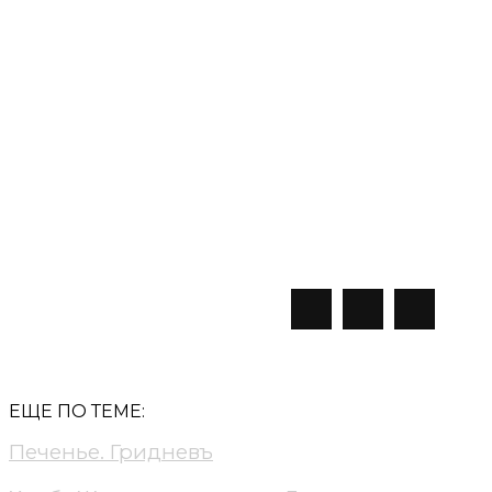
АДРЕС
ЗАКАЗ
Ростов-на-Дону,
hello@zerna.design
ул. Нагорная, 2а
ВАКАНСИИ
ЗЁРНА.СТИ
подписаться
hr@zerna.design
ЕЩЕ ПО ТЕМЕ:
Печенье. Гридневъ