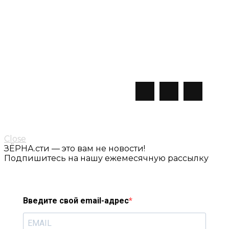
Ростов-на-Дону,
hello@zerna.design
ул. Нагорная, 2а
ВАКАНСИИ
ЗЁРНА.СТИ
подписаться
hr@zerna.design
Close
ЗЁРНА.сти — это вам не новости!
Подпишитесь на нашу ежемесячную рассылку
Введите свой email-адрес